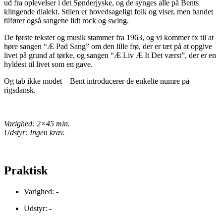
ud fra oplevelser i det Sønderjyske, og de synges alle på Bents
klingende dialekt. Stilen er hovedsageligt folk og viser, men bandet
tilfører også sangene lidt rock og swing.
De første tekster og musik stammer fra 1963, og vi kommer fx til at
høre sangen “Æ Pad Sang” om den lille frø, der er tæt på at opgive
livet på grund af tørke, og sangen “Æ Liv Æ It Det værst”, der er en
hyldest til livet som en gave.
Og tab ikke modet – Bent introducerer de enkelte numre på
rigsdansk.
Varighed: 2×45 min.
Udstyr: Ingen krav.
Praktisk
Varighed: -
Udstyr: -