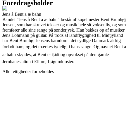
Foredragsholder
Jens å Bent a æ bahn
Bandet "Jens å Bent a æ bahn" består af kapelmester Bent Brunhøj
Jensen, som har skrevet tekster og musik hele sit voksenliv, og som
fremfører alle sine sange på sønderjysk. Han bakkes op af musiker
Jens Lohmann på guitar. På trods af landflygtighed til Midtjylland
har Bent Brunhøj Jensens barndom i det sydlige Danmark aldrig
forladt ham, og det mærkes tydeligt i hans sange. Og navnet Bent a
æ bahn skyldes, at Bent er født og opvokset på den gamle
Jernbanestation i Ellum, Løgumkloster.
Alle rettigheder forbeholdes