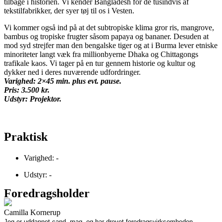
tilbage i historien. Vi kender Bangladesh for de tusindvis af
tekstilfabrikker, der syer tøj til os i Vesten.
Vi kommer også ind på at det subtropiske klima gror ris, mangrove,
bambus og tropiske frugter såsom papaya og bananer. Desuden at
mod syd strejfer man den bengalske tiger og at i Burma lever etniske
minoriteter langt væk fra millionbyerne Dhaka og Chittagongs
trafikale kaos. Vi tager på en tur gennem historie og kultur og
dykker ned i deres nuværende udfordringer.
Varighed: 2×45 min. plus evt. pause.
Pris: 3.500 kr.
Udstyr: Projektor.
Praktisk
Varighed: -
Udstyr: -
Foredragsholder
Camilla Kornerup
Jeg er uddannet cand. mag. og har drevet foredragsvirksomheden