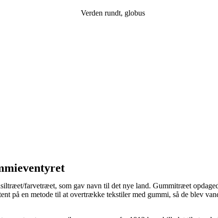
ummieventyret
siltræet/farvetræet, som gav navn til det nye land. Gummitræet opdage
tent på en metode til at overtrække tekstiler med gummi, så de blev v