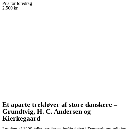
Pris for foredrag
2.500 kr.
Et aparte trekløver af store danskere –
Grundtvig, H. C. Andersen og
Kierkegaard
I midten af 1800-tallet var der en heftig debat i Danmark om religion