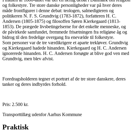
og folkestyre. Tre store danske personligheder var på hver deres
måde frontfigurer i denne debat: teologen, salmedigteren og
politikeren N. F. S. Grundtvig (1783-1872), forfatteren H. C.
Andersen (1805-1875) og filosoffen Søren Kierkegaard (1813-
1853). De prægede livsbetingelserne for det enkelte menneske, og
de påvirkede samfundet, fremmede frisætningen fra religiøse åg og
bidrog til den fredelige overgang fra enevælde til folkestyre.
Som personer var de tre værdikrigere et aparte trekløver. Grundtvig
og Kierkegaard hadede hinanden. Kierkegaard og H. C. Andersen
ignorerede hinanden. H. C. Andersen forsøgte at blive god ven med
Grundtvig, men blev afvist.
Foredragsholderen tegner et portræt af de tre store danskere, deres
tanker og deres indbyrdes forhold.
Pris: 2.500 kr.
Transporttillæg udenfor Aarhus Kommune
Praktisk