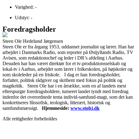
Varighed: -
Udstyr: -
Foredragsholder
Steen Ole Hedelund Jørgensen
Steen Ole er fra årgang 1953, uddannet journalist og lærer. Han har
arbejdet i Danmarks Radio, som reporter på Østjyllands Radio, TV
Avisen, som redaktionschef og leder i DR’s afdeling i Aarhus.
Desuden har han været direktør for et tv-produktionsselskab og
lokal-tv i Aarhus, arbejdet som lærer i folkeskolen, på højskoler og
som skoleleder på en friskole. I dag er han foredragsholder,
forfatter, politisk rådgiver og skribent med fokus på politik og
magtkritik. Steen Ole har i en årrække, som en af landets mest
efterspurgte foredragsholdere, turneret landet tyndt med foredrag
indenfor det overordnede tema individ-samfund-magt, som det kan
konkretiseres filosofisk, teologisk, litterært, historisk og
samfundsmæssigt.
Hjemmeside:
www.stohj.dk
Alle rettigheder forbeholdes