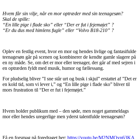
Hvem får sin vilje, når en mor optræder med sin teenagesøn?
Skal de spille:
“En lille pige i flade sko” eller “Der er fut i fejemøjet” ?
“Er du dus med himlens fugle” eller “Volvo B18-210” ?
Oplev en festlig event, hvor en mor og hendes livlige og fantasifulde
teenagesøn går på scenen og kombinerer de kendte gamle slagere på
en ny måde. Se, om det er mor eller teenager, der går af med sejren i
en optræden fyldt med musik, humor og fællessang.
For pludselig bliver ”I sne står urt og busk i skjul” erstattet af ”Det er
en kold tid, som vi lever i,” og “En lille pige i flade sko” bliver til
mors frustration til “Der er fut i fejemøjet.”
Hvem holder publikum med – den søde, men noget gammeldags
mor eller hendes uregerlige men yderst talentfulde teenagesøn?
Få en forsmag på foredraget her:
https://youtu.be/M2NMQyn63KA