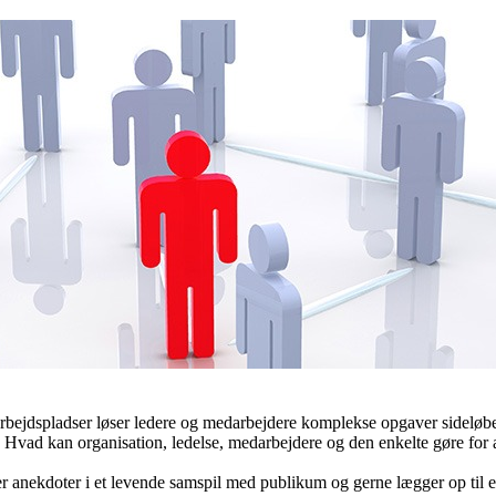
På arbejdspladser løser ledere og medarbejdere komplekse opgaver sidel
dre? Hvad kan organisation, ledelse, medarbejdere og den enkelte gøre f
er anekdoter i et levende samspil med publikum og gerne lægger op til e