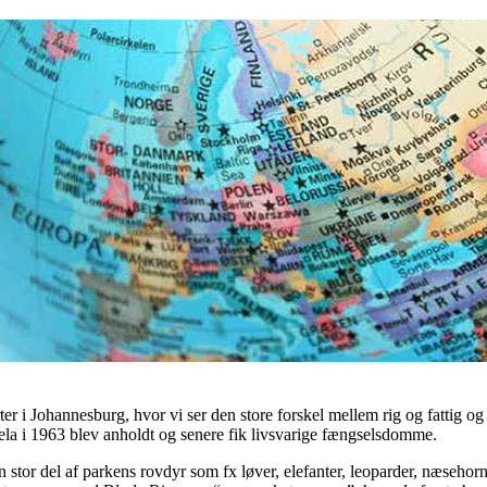
starter i Johannesburg, hvor vi ser den store forskel mellem rig og fattig
ela i 1963 blev anholdt og senere fik livsvarige fængselsdomme.
n stor del af parkens rovdyr som fx løver, elefanter, leoparder, næseho