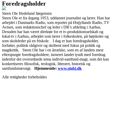
Foredragsholder
Steen Ole Hedelund Jørgensen
Steen Ole er fra årgang 1953, uddannet journalist og lærer. Han har
arbejdet i Danmarks Radio, som reporter på Østjyllands Radio, TV
Avisen, som redaktionschef og leder i DR’s afdeling i Aarhus.
Desuden har han været direktør for et tv-produktionsselskab og
lokal-tv i Aarhus, arbejdet som lærer i folkeskolen, på højskoler og
som skoleleder på en friskole. I dag er han foredragsholder,
forfatter, politisk rådgiver og skribent med fokus på politik og
magtkritik. Steen Ole har i en årrække, som en af landets mest
efterspurgte foredragsholdere, turneret landet tyndt med foredrag
indenfor det overordnede tema individ-samfund-magt, som det kan
konkretiseres filosofisk, teologisk, litterært, historisk og
samfundsmæssigt.
Hjemmeside:
www.stohj.dk
Alle rettigheder forbeholdes