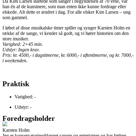
Da Kim Larsen startede som sanger i begyndelsen af 70’erne, var
han én af de kunstnere, som man enten ikke kunne fordrage eller
elskede. Alt dette er ændret i dag. For alle elsker Kim Larsen – ung
som gammel.
I løbet af disse musikalske timer spiller og synger Karsten Holm en
række af de sange, vi kender så godt, og vi hører historien om den
store musiker.
Varighed: 2×45 min.
Udstyr: Ingen krav.
Pris: kr. 4500,- i dagstimerne, kr. 6000,- i aftentimerne, og kr. 7000,-
i weekenden.
Praktisk
Varighed: -
Udstyr: -
Foredragsholder
Karsten Holm
Jeg er konservatorieuddannet sanger og entertainer og har førhen