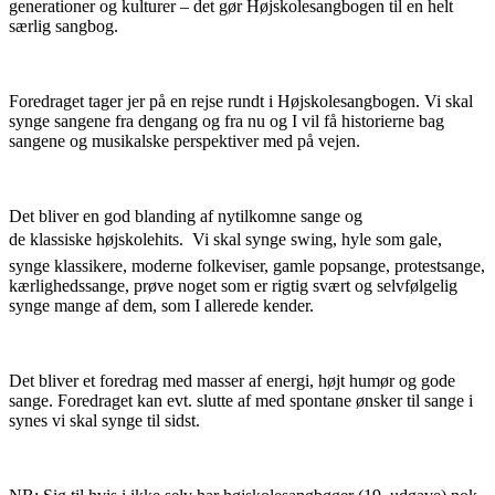
generationer og kulturer – det gør Højskolesangbogen til en helt
særlig sangbog.
Foredraget tager jer på en rejse rundt i Højskolesangbogen. Vi skal
synge sangene fra dengang og fra nu og I vil få historierne bag
sangene og musikalske perspektiver med på vejen.
Det bliver en god blanding af nytilkomne sange og
de klassiske højskolehits. Vi skal synge swing, hyle som gale,
synge klassikere, moderne folkeviser, gamle popsange, protestsange,
kærlighedssange, prøve noget som er rigtig svært og selvfølgelig
synge mange af dem, som I allerede kender.
Det bliver et foredrag med masser af energi, højt humør og gode
sange. Foredraget kan evt. slutte af med spontane ønsker til sange i
synes vi skal synge til sidst.