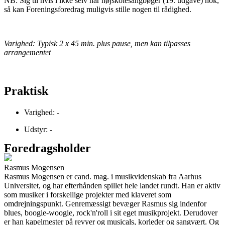
NB: Sig til hvis i ikke selv har højskolesangbøger (19. udgave) nok,
så kan Foreningsforedrag muligvis stille nogen til rådighed.
Varighed: Typisk 2 x 45 min. plus pause, men kan tilpasses
arrangementet
Praktisk
Varighed: -
Udstyr: -
Foredragsholder
Rasmus Mogensen
Rasmus Mogensen er cand. mag. i musikvidenskab fra Aarhus
Universitet, og har efterhånden spillet hele landet rundt. Han er aktiv
som musiker i forskellige projekter med klaveret som
omdrejningspunkt. Genremæssigt bevæger Rasmus sig indenfor
blues, boogie-woogie, rock'n'roll i sit eget musikprojekt. Derudover
er han kapelmester på revyer og musicals, korleder og sangvært. Og