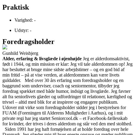
Praktisk
Varighed: -
Udstyr: -
Foredragsholder
Gunhild Weisbjerg
Alder, erfaring & livsglæde i øjenhøjde
Jeg er alderdomsaktivist,
født i 1944, og min mission er klar: Jeg vil tale alderdommen op! Jeg
har besluttet at bruge mine sidste arbejdstimer – og en god bid af
min fritid – på at vise verden, at alderdommen kan være livets
guldalder. Med over 30 års erfaring som foredragsholder og en
baggrund som underviser, coach og seniormentor, tilbyder jeg
foredrag spækket med både humor, indsigt og livsglæde. Jeg favner
alt fra seniorlivets glæder og udfordringer til relationer, kærlighed og
trivsel – altid med blik for at inspirere og engagere publikum.
Udover mit virke som foredragsholder sidder jeg i bestyrelsen for
FUAM (Foreningen til Alderens Muligheder i Aarhus), og i mit
private regi har jeg startet Seniorcool.dk – et Facebook-fællesskab
for kvinder, der trives i deres alderdom og står ved den med stolthed.
Siden 1991 har jeg haft fornøjelsen af at holde foredrag over hele
Danmark. Jeg glæder mig til hver eneste opgave og møder publikum