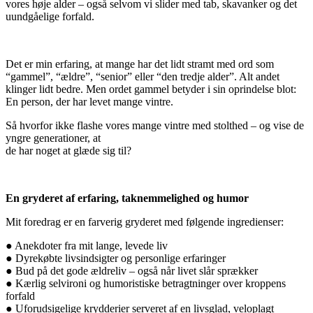
vores høje alder – også selvom vi slider med tab, skavanker og det
uundgåelige forfald.
Det er min erfaring, at mange har det lidt stramt med ord som
“gammel”, “ældre”, “senior” eller “den tredje alder”. Alt andet
klinger lidt bedre. Men ordet gammel betyder i sin oprindelse blot:
En person, der har levet mange vintre.
Så hvorfor ikke flashe vores mange vintre med stolthed – og vise de
yngre generationer, at
de har noget at glæde sig til?
En gryderet af erfaring, taknemmelighed og humor
Mit foredrag er en farverig gryderet med følgende ingredienser:
● Anekdoter fra mit lange, levede liv
● Dyrekøbte livsindsigter og personlige erfaringer
● Bud på det gode ældreliv – også når livet slår sprækker
● Kærlig selvironi og humoristiske betragtninger over kroppens
forfald
● Uforudsigelige krydderier serveret af en livsglad, veloplagt