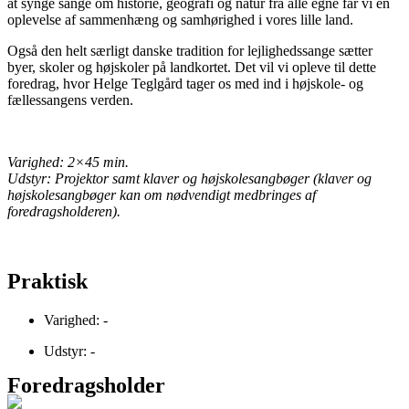
at synge sange om historie, geografi og natur fra alle egne får vi en
oplevelse af sammenhæng og samhørighed i vores lille land.
Også den helt særligt danske tradition for lejlighedssange sætter
byer, skoler og højskoler på landkortet. Det vil vi opleve til dette
foredrag, hvor Helge Teglgård tager os med ind i højskole- og
fællessangens verden.
Varighed: 2×45 min.
Udstyr: Projektor samt klaver og højskolesangbøger (klaver og
højskolesangbøger kan om nødvendigt medbringes af
foredragsholderen).
Praktisk
Varighed: -
Udstyr: -
Foredragsholder