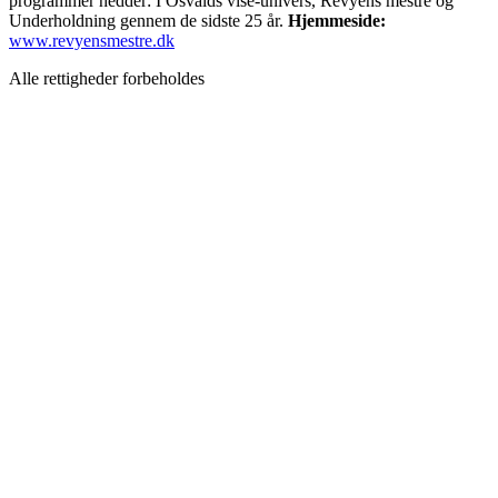
programmer hedder: I Osvalds vise-univers, Revyens mestre og
Underholdning gennem de sidste 25 år.
Hjemmeside:
www.revyensmestre.dk
Alle rettigheder forbeholdes