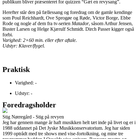
publikum bliver præsenteret for quizzen “Gæt en revysang”.
Herefter står den på fællessang og foredrag om de gamle kendinge
som Poul Reichhardt, Ove Sprogøe og Røde, Victor Borge, Ebbe
Rode og nogle af dem fra tv-serien
Matador
, såsom Arthur Jensen,
Buster Larsen og Helge Kjærulf Schmidt. Dirch Passer kigger også
forbi.
Varighed: 2×60 min. eller efter aftale.
Udstyr: Klaver/flygel.
Praktisk
Varighed: -
Udstyr: -
Foredragsholder
Stig Nørregård - Stig på revyen
Jeg har gennem mange år haft musikken helt tæt inde på livet og er i
1988 uddannet på Det Jyske Musikkonservatorium. Jeg har siden
1999 optrådt med tre shows med vise-fortolkning, og mine tre