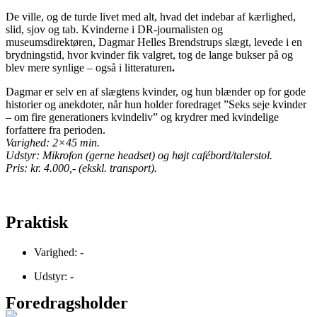
De ville, og de turde livet med alt, hvad det indebar af kærlighed,
slid, sjov og tab. Kvinderne i DR-journalisten og
museumsdirektøren, Dagmar Helles Brendstrups slægt, levede i en
brydningstid, hvor kvinder fik valgret, tog de lange bukser på og
blev mere synlige – også i litteraturen
.
Dagmar er selv en af slægtens kvinder, og hun blænder op for gode
historier og anekdoter, når hun holder foredraget ”Seks seje kvinder
– om fire generationers kvindeliv” og krydrer med kvindelige
forfattere fra perioden.
Varighed: 2×45 min.
Udstyr: Mikrofon (gerne headset) og højt cafébord/talerstol.
Pris: kr. 4.000,- (ekskl. transport).
Praktisk
Varighed: -
Udstyr: -
Foredragsholder