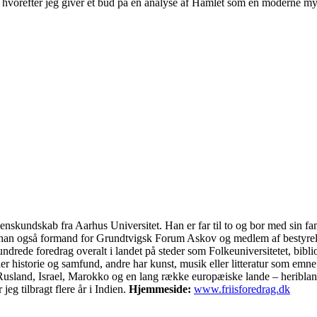
, hvorefter jeg giver et bud på en analyse af Hamlet som en moderne my
ienskundskab fra Aarhus Universitet. Han er far til to og bor med sin f
r han også formand for Grundtvigsk Forum Askov og medlem af bestyrels
ndrede foredrag overalt i landet på steder som Folkeuniversitetet, bib
istorie og samfund, andre har kunst, musik eller litteratur som emne. 
, Rusland, Israel, Marokko og en lang række europæiske lande – heribla
jeg tilbragt flere år i Indien.
Hjemmeside:
www.friisforedrag.dk