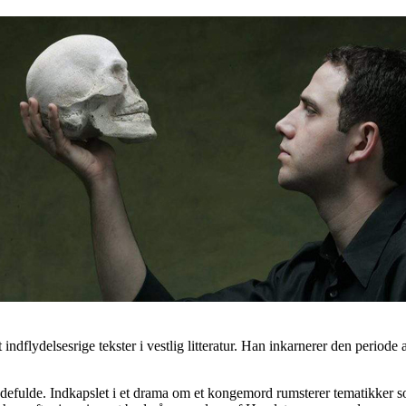
ydelsesrige tekster i vestlig litteratur. Han inkarnerer den periode af
ådefulde. Indkapslet i et drama om et kongemord rumsterer tematikker so