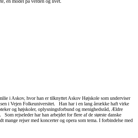
te, en model på verden og livet.
amilie i Askov, hvor han er tilknyttet Askov Højskole som underviser
en i Vejen Folkeuniversitet. Han har i en lang årrække haft virke
lioteker og højskoler, oplysningsforbund og menighedsråd, Ældre
Som rejseleder har han arbejdet for flere af de største danske
ndt mange rejser med koncerter og opera som tema. I forbindelse med