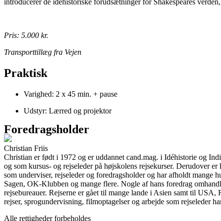
introducerer de idéhistoriske forudsætninger for Shakespeares verden
Pris: 5.000 kr.
Transporttillæg fra Vejen
Praktisk
Varighed: 2 x 45 min. + pause
Udstyr: Lærred og projektor
Foredragsholder
Christian Friis
Christian er født i 1972 og er uddannet cand.mag. i Idéhistorie og Ind
og som kursus- og rejseleder på højskolens rejsekurser. Derudover e
som underviser, rejseleder og foredragsholder og har afholdt mange hu
Sagen, OK-Klubben og mange flere. Nogle af hans foredrag omhandler h
rejsebureauer. Rejserne er gået til mange lande i Asien samt til USA
rejser, sprogundervisning, filmoptagelser og arbejde som rejseleder har 
Alle rettigheder forbeholdes