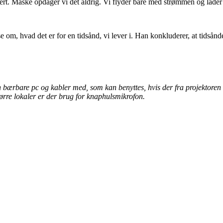
rkert. Måske opdager vi det aldrig. Vi flyder bare med strømmen og lader
om, hvad det er for en tidsånd, vi lever i. Han konkluderer, at tidsånden 
bærbare pc og kabler med, som kan benyttes, hvis der fra projektoren e
tørre lokaler er der brug for knaphulsmikrofon.