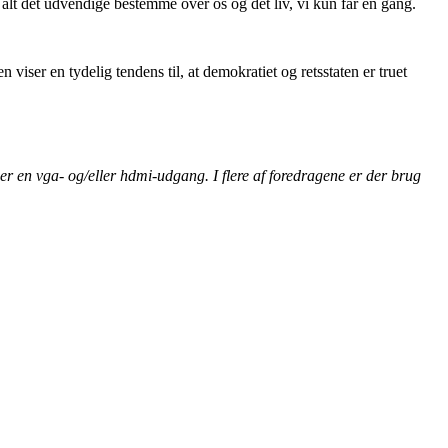
 alt det udvendige bestemme over os og det liv, vi kun får en gang.
viser en tydelig tendens til, at demokratiet og retsstaten er truet
r en vga- og/eller hdmi-udgang. I flere af foredragene er der brug