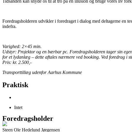
Tidsånden kan snyde os til at tro på en illusion og bruge vores liv fo
Foredragsholderen udvikler i foredraget i dialog med deltagerne en tese 
indefra.
Varighed: 2×45 min.
Udstyr: Projektor og en bærbar pc. Foredragsholderen tager sin egen 
for et lydanlæg – dette aftales nærmere ved booking. Ved foredrag i s
Pris: kr. 2.500,-
Transporttillæg udenfor Aarhus Kommune
Praktisk
Intet
Foredragsholder
Steen Ole Hedelund Jørgensen