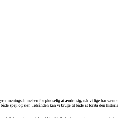
rer meningsdannelsen for pludselig at ændre sig, når vi lige har vænnet 
or både spejl og slør. Tidsånden kan vi bruge til både at forstå den hist