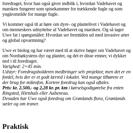
foredraget, hvor han også giver indblik i, hvordan Vadehavet og
marsken fungerer som spisekammer for trækkende fugle og som
yngleområde for mange fugle.
Vi kommer også til at høre om dyre- og plantelivet i Vadehavet og
om menneskers udnyttelse af Vadehavet og marsken. Og så tager
Uwe fat i spørgsmålet: Hvordan ser fremtiden ud med invasive arter
og global opvarmning?
Uwe er biolog og har været med til at skrive bøger om Vadehavet og
om Nordsøkystens dyr og planter, og det er disse emner, vi dykker
ned i til foredraget.
Varighed: 2×45 min.
Udstyr: Foredragsholderen medbringer selv projektor, men det er en
fordel, hvis der er et godt lærred i lokalet. Ved mange tilhørere er
der brug for mikrofon. Kortere foredrag kan også aftales.
Pris: kr. 2.500,- og 2,28 kr. pr. km
i kørselsgodtgørelse fra enten
Ringsted, Hirtshals eller Aabenraa.
Desuden har Uwe også foredrag om Grønlands flora, Grønlands
sæler og om traner.
Praktisk