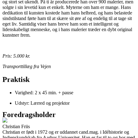
og stort set ukendt. På ti år producerede han over 900 malerier, men
solgte i sin levetid kun et enkelt. Myterne om ham er mange. Hans
dedikation til kunsten kostede ham hans helbred, og hans belastede
sindstilstand førte ham til at skære sit øre af og endelig til at tage sit
eget liv. Samtidig viser hans breve ham som et intelligent og
lidenskabeligt menneske, og i hans malerier træder en dybt original
kunstner frem.
Pris: 5.000 kr.
Transporttillæg fra Vejen
Praktisk
Varighed: 2 x 45 min. + pause
Udstyr: Lærred og projektor
Foredragsholder
Christian Friis
Christian er født i 1972 og er uddannet cand.mag. i Idéhistorie og
Indienskundskab fra Aarhus Universitet. Han er far til to og bor med