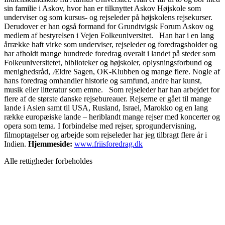
sin familie i Askov, hvor han er tilknyttet Askov Højskole som
underviser og som kursus- og rejseleder på højskolens rejsekurser.
Derudover er han også formand for Grundtvigsk Forum Askov og
medlem af bestyrelsen i Vejen Folkeuniversitet. Han har i en lang
årrække haft virke som underviser, rejseleder og foredragsholder og
har afholdt mange hundrede foredrag overalt i landet på steder som
Folkeuniversitetet, biblioteker og højskoler, oplysningsforbund og
menighedsråd, Ældre Sagen, OK-Klubben og mange flere. Nogle af
hans foredrag omhandler historie og samfund, andre har kunst,
musik eller litteratur som emne. Som rejseleder har han arbejdet for
flere af de største danske rejsebureauer. Rejserne er gået til mange
lande i Asien samt til USA, Rusland, Israel, Marokko og en lang
række europæiske lande – heriblandt mange rejser med koncerter og
opera som tema. I forbindelse med rejser, sprogundervisning,
filmoptagelser og arbejde som rejseleder har jeg tilbragt flere år i
Indien.
Hjemmeside:
www.friisforedrag.dk
Alle rettigheder forbeholdes