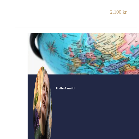
om nogle af de anderledes oplevelser, der
2.100 kr.
nogle gange er tættere på os, end vi måske
lige tror. Oplev et foredrag, hvor Helle Asmild
med sin varme og underspillede humor deler
ud af sin familiehistorie – en historie fyldt med
traditioner og kultursammenstød, […]
Helle Asmild