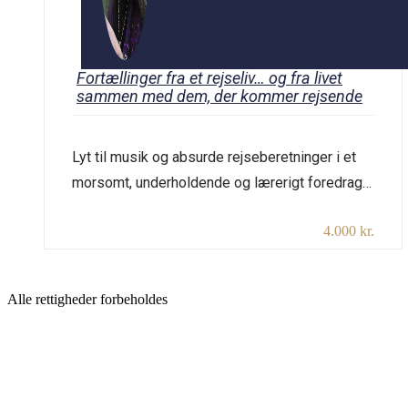
Fortællinger fra et rejseliv… og fra livet
sammen med dem, der kommer rejsende
Lyt til musik og absurde rejseberetninger i et
morsomt, underholdende og lærerigt foredrag
om at møde andre mennesker. Hør, hvordan det
4.000 kr.
er at rejse 400 km i en bus stående på ét ben
eller at skulle forklare en mand fra Afrika, at et
barn godt kan have 2 mødre i Danmark, selvom
Alle rettigheder forbeholdes
polygami er forbudt. […]