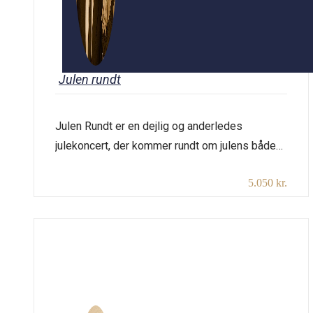
Julen rundt
Julen Rundt er en dejlig og anderledes
julekoncert, der kommer rundt om julens både
festlige og højtidelige sange. Koncerten består
5.050 kr.
af et bredt udvalg af danske sange og sange
fra bl.a. den engelske, franske og tyske jul. Der
fortælles om sangenes tilblivelse og historie
og om komponisterne og tekstforfatterne.
Således bliver koncerten en fordybelse i […]