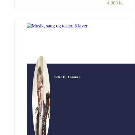
4.000 kr.
stjernestunder for demente. Stunder med
genkendelsens glæde. Sange fra barndom og
ungdom. Sange og historier fra skoletiden, der
huskes med kroppen. Sange med rim, remser,
rytmer, fagter, bevægelser og gentagelser.
Kendte eventyr og historier med sproglig,
rytmisk […]
Peter H. Thomsen