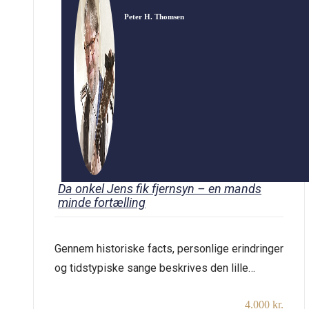
Peter H. Thomsen
Da onkel Jens fik fjernsyn – en mands
minde fortælling
Gennem historiske facts, personlige erindringer
og tidstypiske sange beskrives den lille
verden i et nordjysk landsbysamfund fra
4.000 kr.
begyndelsen af halvtredserne til det