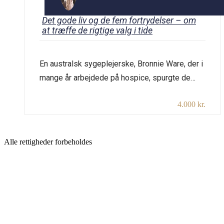
Det gode liv og de fem fortrydelser – om
at træffe de rigtige valg i tide
En australsk sygeplejerske, Bronnie Ware, der i
mange år arbejdede på hospice, spurgte de
døende, hvad de havde fortrudt i deres liv. Fem
4.000 kr.
svar fik hun igen og igen… Med dette
udgangspunkt skal vi reflektere, tale og synge
om lykken og det gode liv og minde hinanden
Alle rettigheder forbeholdes
om det, der er vigtigt i livet. Varighed: […]