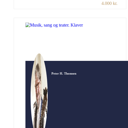
4.000 kr.
Thomsen belyser kærlighedens veje og
vildveje i et humørfyldt causeri om alt fra
middelalderens dramatiske folkeviser til
Aakjærs smukke kærlighedssange og Lars
Lilholts moderne ørehænger. Der bydes
indenfor til store dramaer, brændende […]
Peter H. Thomsen