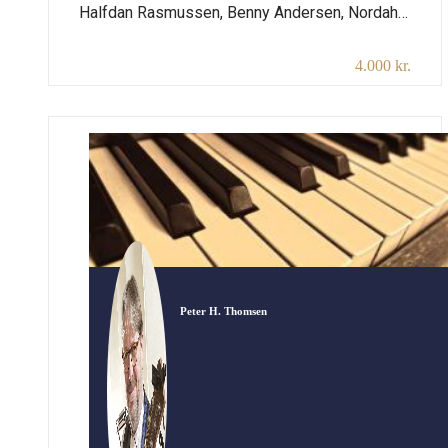
Halfdan Rasmussen, Benny Andersen, Nordahl
Grieg og andre humanister i hånden og synge
4.000 kr.
fredens sange i en konfliktfyldt verden. Lad os
med Aakjærs ord “rejse Fredens Stue, hvor
Dragetænder gror”. Og lad os fordomsfrit
diskutere, om Danmark er på rette spor som
krigsførende nation? Varighed: 2×45 min. plus
[…]
Peter H. Thomsen