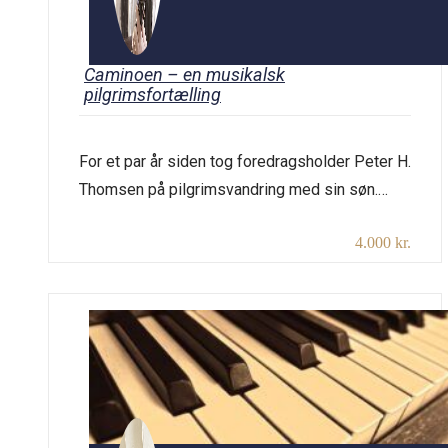
Caminoen – en musikalsk
pilgrimsfortælling
For et par år siden tog foredragsholder Peter H.
Thomsen på pilgrimsvandring med sin søn.
Sammen vandrede de de 900 km fra St. Jean
4.000 kr.
pied de Port i Sydfrankrig over Pyrenæerne til
Skt. Jakobs grav i Santiago de Campostela og
videre ud til Cabo Finisterra – verdens ende –
ved den galiciske kyst. Den tur […]