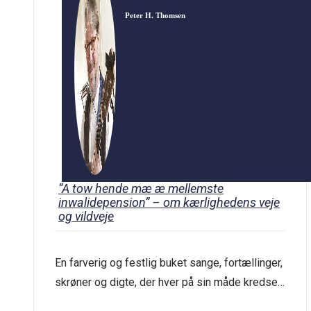
Peter H. Thomsen
“A tow hende mæ æ mellemste
inwalidepension” – om kærlighedens veje
og vildveje
En farverig og festlig buket sange, fortællinger,
skrøner og digte, der hver på sin måde kredser
om temaet ‘den store kærlighed’. Peter H.