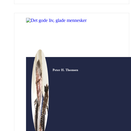
legendariske år 1968. Da fjernsynet blev
almindeligt i danske hjem medførte det en
kulturrevolution, der bragte den store verden
ind i vore stuer. Det er en spændende
brydningstid i overgangen fra 50’ernes
stillestående […]
Peter H. Thomsen