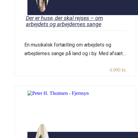
Der er huse, der skal rejses – om
arbejdets og arbejdernes sange
En musikalsk fortælling om arbejdets og
arbejdernes sange på land og i by. Med afsæt i
arbejderbevægelsens historie fra slutningen af
4.000 kr.
1800-tallet synger vi de gode gamle
arbejdersange. En hyldest til dem der byggede
Danmark! Varighed: 2×45 min. plus pause.
Udstyr: Ingen krav. Pris: 4.000 kr. + transport
(fra Roslev)