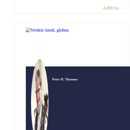
på en plakat. Guitaren har lige siden været hans
4.000 kr.
uundværlige og uadskillelige livsledsager i
både arbejdsliv og fritid. Den har beriget hans
liv, kastet glæde og lys på hans vej, givet de
mærkeligste udfordringer […]
Peter H. Thomsen