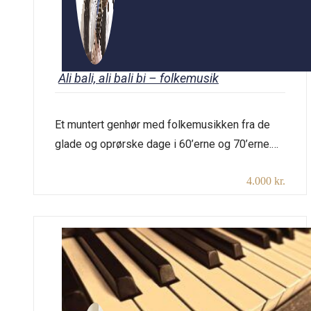
Ali bali, ali bali bi – folkemusik
Et muntert genhør med folkemusikken fra de
glade og oprørske dage i 60’erne og 70’erne.
Fra Amerika strømmede inspiration fra
4.000 kr.
borgerrettighedsbevægelsen og den folkelige
modstand mod Vietnamkrigen. Vi lærte navne
som Martin Luther King, Pete Seeger, Bob
Dylan, Tom Paxton, Joan Baez, Buffy Sainte-
Marie og andre at kende, som evnede at sætte
ord og melodi […]