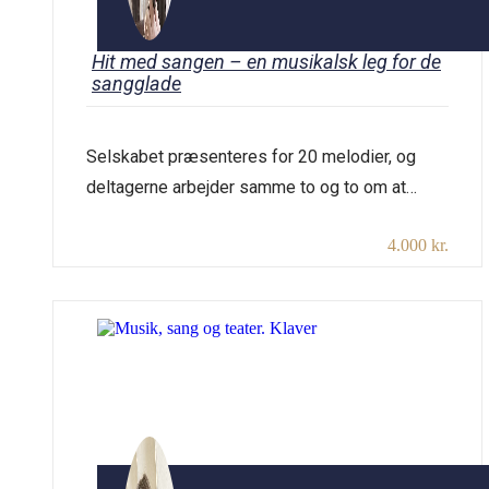
Hit med sangen – en musikalsk leg for de
sangglade
Selskabet præsenteres for 20 melodier, og
deltagerne arbejder samme to og to om at
gætte titlen på flest mulige melodier.
4.000 kr.
Repertoiret er vort fædrelands vemodige
sange, dem vi lærte i skolen samt
populærmusik, fra da farfar var ung. Det er sjovt
og hyggeligt og vækker genkendelsens glæde
og en ustyrlig lyst til at synge med […]