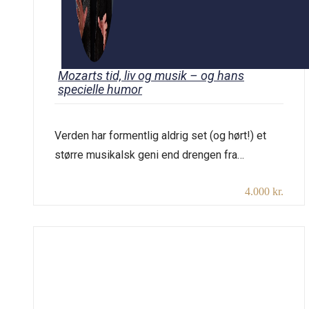
Mozarts tid, liv og musik – og hans
specielle humor
Verden har formentlig aldrig set (og hørt!) et
større musikalsk geni end drengen fra
Salzburg. Historien om Wolfgang Amadeus
4.000 kr.
Mozarts liv er helt enestående. Vi gennemgår
hans og hans families liv, samtidig med at vi
stifter bekendtskab med hans tid, som var så
forskellig fra vores egen tid, at det er svært at
forestille sig. […]