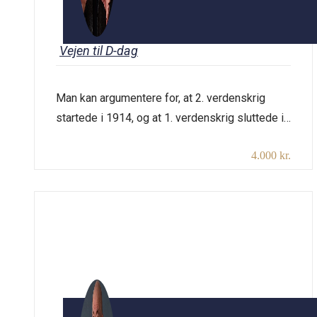
Vejen til D-dag
Man kan argumentere for, at 2. verdenskrig
startede i 1914, og at 1. verdenskrig sluttede i
1945. Under alle omstændigheder hænger de
4.000 kr.
to krige uløseligt sammen, hvilket illustreres
gennem foredraget. Varighed: 2×45 min. plus
pause. Udstyr: Projektor og lærred. Transport
er inkluderet i honoraret.