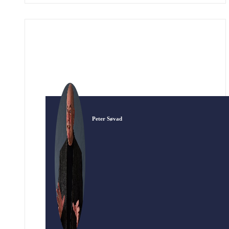
At Bayeux-tapetet overhovedet har overlevet til
i dag er en historie i sig selv, som fortælles
sammen med historien om begivenhederne i
1066, som kulminerede, da […]
Peter Søvad