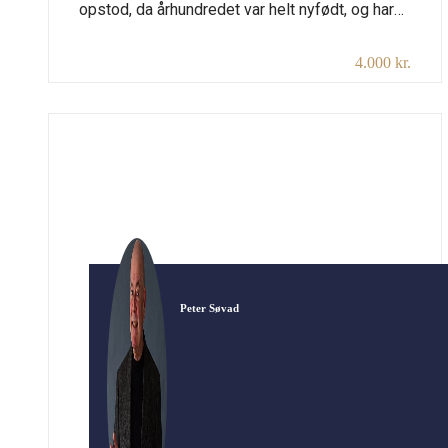
opstod, da århundredet var helt nyfødt, og har
udviklet sig lige siden. Gennem video, lyd og
4.000 kr.
fortælling kommer vi igennem jazzens historie
og møder nogle af dens store skikkelser: Louis
Armstrong, Duke Ellington, Charlie Parker, Miles
Davis og flere endnu. Varighed: 2×45 min. plus
pause. Udstyr: Projektor, […]
Peter Søvad