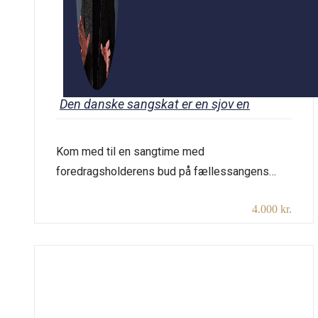
Den danske sangskat er en sjov en
Kom med til en sangtime med
foredragsholderens bud på fællessangens
historie. Peter Søvad svarer fx på spørgsmål
4.000 kr.
som: Hvem fandt på, at det er en god ide med
fællessang? Hvad er formålet med at synge
sammen? Hvorfor synger danskerne ikke?
Hvad er den danske sangskat egentlig? Og så
skal vi naturligvis synge – fra
Højskolesangbogen […]