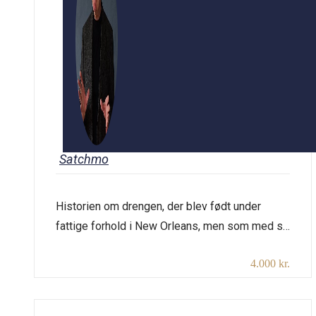
Satchmo
Historien om drengen, der blev født under
fattige forhold i New Orleans, men som med sit
enorme musikalske talent og sin personlige
4.000 kr.
charme lagde verden for sine fødder og
opretholdt en musikalsk karriere, der strakte
sig over mere end fem årtier. Varighed: 2×45