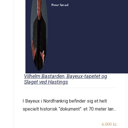
Peter Søvad
Vilhelm Bastarden, Bayeux-tapetet og
Slaget ved Hastings
I Bayeux i Nordfrankrig befinder sig et helt
specielt historisk “dokument”: et 70 meter langt
og 0,5 meter højt stykke hørlinned med
4.000 kr.
uldbroderier, som er næsten 1000 år gammelt.