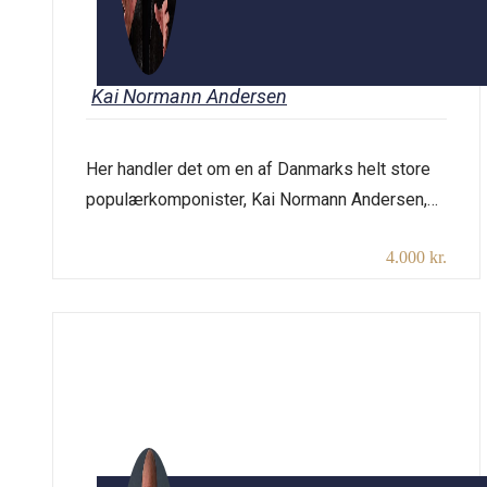
Kai Normann Andersen
Her handler det om en af Danmarks helt store
populærkomponister, Kai Normann Andersen,
og den musik, han skrev til en stor del af
4.000 kr.
datidens revyviser med tekstforfattere som
Poul Henningsen, Børge Müller og Ludvig
Brandstrup. Vi får historien om hans liv, der med
musikken tog en uventet drejning, og vi synger
et udvalg af hans […]