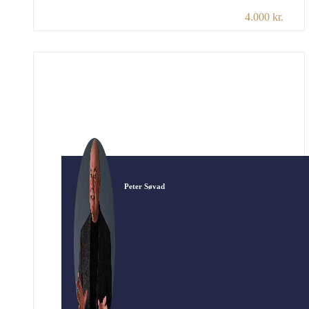
4.000 kr.
charme, udstråling og helt fantastisk musikalsk
talent. Foredraget kan enten afvikles som:
Fortællingen om The Beatles ledsaget af
video-/lyd-eksempler, hvor gruppen selv
spiller og synger. Varighed: 2×45 min. plus
pause. Udstyr: Wifi, […]
Peter Søvad