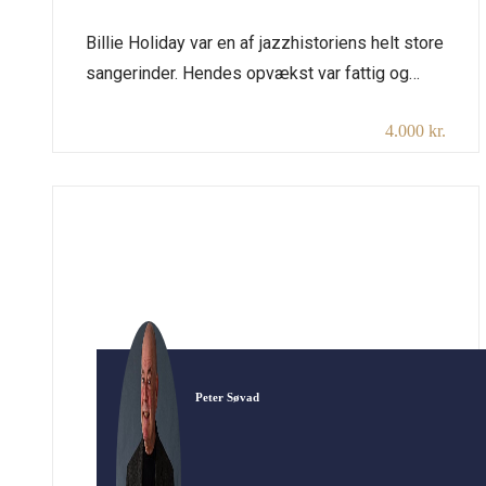
Billie Holiday var en af jazzhistoriens helt store
sangerinder. Hendes opvækst var fattig og
voldsom, og hendes voksenliv og karriere var
4.000 kr.
præget af racisme og stofmisbrug. Ikke desto
mindre bevarede hun næsten til det sidste
evnen til på formidabel vis at formidle tekster
og musik, der taler direkte til os også i dag.
Varighed: […]
Peter Søvad