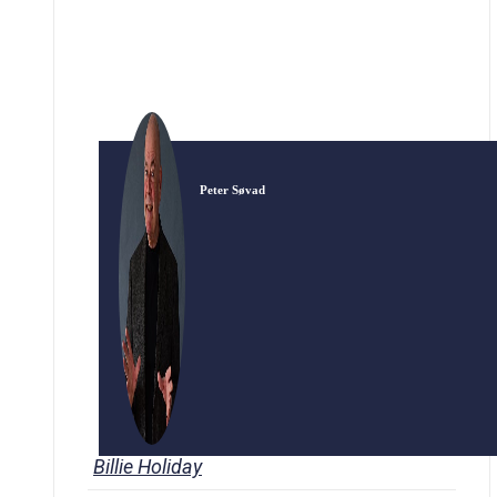
min. plus pause. Udstyr: Projektor, lærred,
lydanlæg og wifi. Transport […]
Peter Søvad
Billie Holiday