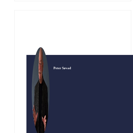
ofte sine ord i munden på kvinder. En af hans
allerfornemste fortolkere var Olivia Marie
Olsen fra Vesterbro i København.
Politibetjentens datter skulle egentlig have
været […]
Peter Søvad