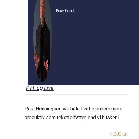
Peter Søvad
P.H. og Liva
Poul Henningsen var hele livet igennem mere
produktiv som tekstforfatter, end vi husker i
dag. Som noget usædvanligt for sin tid talte
4.000 kr.
han varmt for kvindernes frigørelse og lagde