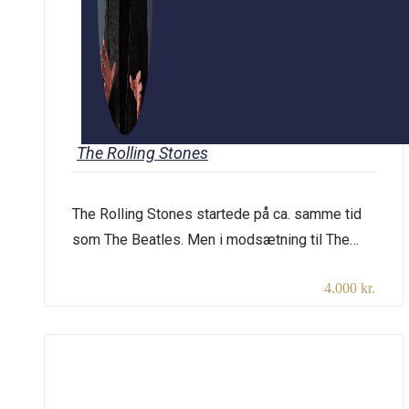
The Rolling Stones
The Rolling Stones startede på ca. samme tid
som The Beatles. Men i modsætning til The
Beatles overlevede The Stones de turbulente
4.000 kr.
60’ere og spiller videre den dag i dag. Dette
foredrag fokuserer især på perioden, hvor de
på den ene side var The Beatles’ kolleger og på
den anden side på mange måder var […]