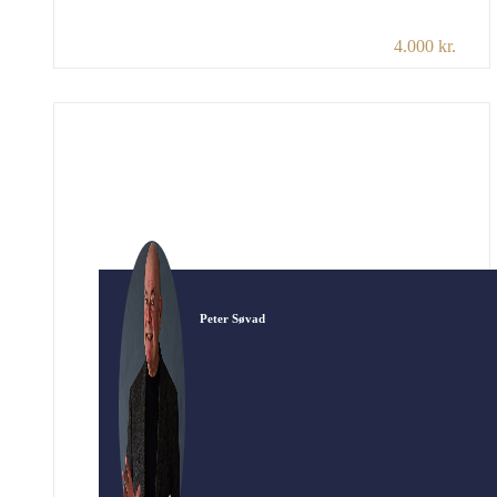
slutningen af 50’erne i toppen af dansk
4.000 kr.
populærmusik med Blue Boys og Four Jacks. I
60’erne gled han ud af rampelyset og måtte
hutle sig igennem til 1971, hvor han pludselig
bragede igennem med “Der er noget galt […]
Peter Søvad