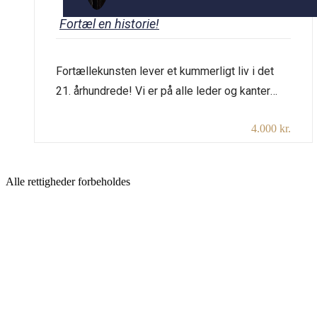
Fortæl en historie!
Fortællekunsten lever et kummerligt liv i det
21. århundrede! Vi er på alle leder og kanter
omgivet af skærme, som kan forsyne os med
4.000 kr.
historier, så hvorfor overhovedet fortælle selv?
Fordi vi efterhånden har mistet fornemmelsen
af den magiske stemning, der kan være mellem
Alle rettigheder forbeholdes
en levende fortæller og et levende publikum.
Og fordi vi trænger […]