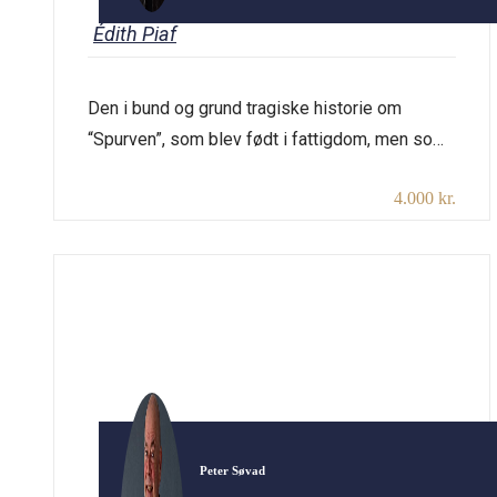
Édith Piaf
Den i bund og grund tragiske historie om
“Spurven”, som blev født i fattigdom, men som
gennem sit unikke sangtalent blev
4.000 kr.
verdensstjerne med evergreens som “La vie en
rose”, “Non, je ne regrette rien”, “Hymne à
l’amour”, “Mon légionnaire” og “Milord”. Hun var
en personlighed ud over det sædvanlige,
inspirerede mange sangskrivere, var mentor for
[…]
Peter Søvad