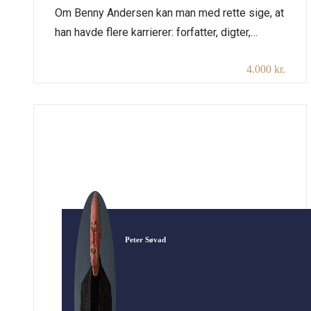
Om Benny Andersen kan man med rette sige, at
han havde flere karrierer: forfatter, digter,
komponist og pianist. Gennembruddet som
4.000 kr.
digter kom i 1960 med “Den musikalske ål”
fulgt op af flere anerkendte digtsamlinger. Det
store folkelige gennembrud kom i begyndelsen
af 1970’erne med “Svantes viser”. Foredraget
fortæller om hans liv, hans digtning og
selvfølgelig […]
Peter Søvad