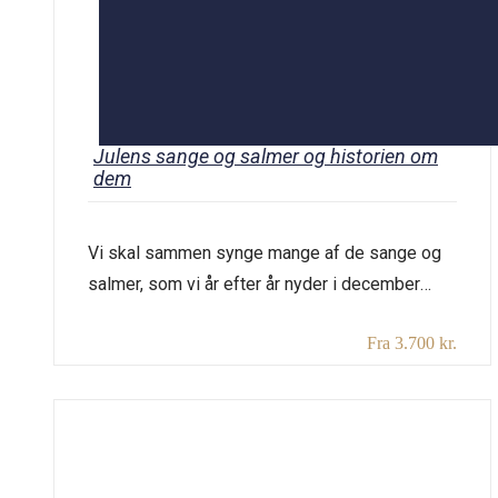
Julens sange og salmer og historien om
dem
Vi skal sammen synge mange af de sange og
salmer, som vi år efter år nyder i december
måned. Til foredraget fortæller Flemming
Fra 3.700 kr.
Både også om baggrunden for nogle af vore
kendte salmer. Mange af vore julesange
afspejler juletraditioner, som de har set ud de
sidste par hundrede år, og disse traditioner
kommer vi også til […]