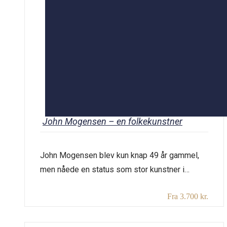
John Mogensen – en folkekunstner
John Mogensen blev kun knap 49 år gammel,
men nåede en status som stor kunstner i
Danmark. Selvom det er mange år siden, han
Fra 3.700 kr.
døde, lever hans sange endnu. Efter stor
succes med Four Jacks fulgte nogle svære år,
inden han brød igennem på dansktoppen. Hans