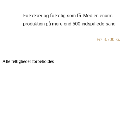
Folkekær og folkelig som få. Med en enorm
produktion på mere end 500 indspillede sange
og med sin store gab og sit lineære sprog
Fra 3.700 kr.
sang han sig ind i alle danskere – fra
statsministre til børnehavebørn. Hans tekster
spænder vidt med blik for skæve eksistenser,
Alle rettigheder forbeholdes
kvinder og livets mange aspekter. Flemming
Bådes fortælling handler også […]