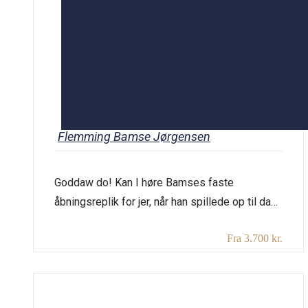
Flemming Bamse Jørgensen
Goddaw do! Kan I høre Bamses faste
åbningsreplik for jer, når han spillede op til dans
til halballer og julefrokoster rundt i hele
Fra 3.700 kr.
Danmark? Flemming Både fortæller om den
store ærke-aarhusianske Flemming Bamse
Jørgensen, der egentlig ikke ønskede sig at
være kunstner, men bare gerne ville underholde