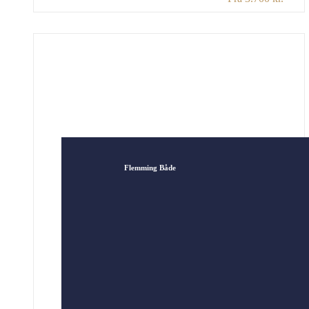
de færreste er klar over, hvor omfattende
Sigfreds visesamling er. I et musikalsk
foredrag fortæller Flemming Både om
levemennesket Sigfred Pedersen og om de
velkendte viser. Han vil også synge mange af
disse og læse de morsomme […]
Flemming Både