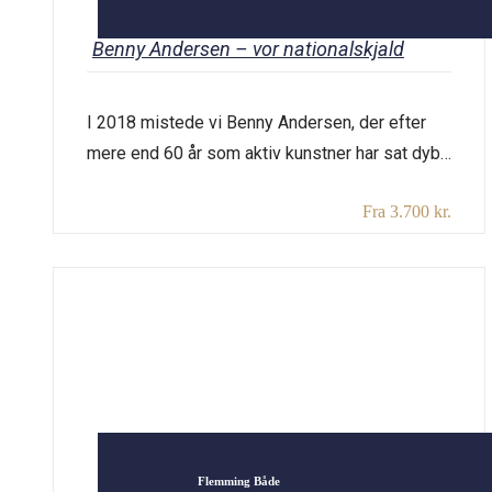
Benny Andersen – vor nationalskjald
I 2018 mistede vi Benny Andersen, der efter
mere end 60 år som aktiv kunstner har sat dybe
spor i dansk kulturliv. Hans produktion af digte
Fra 3.700 kr.
var enorm, men han skrev også børnebøger og
ikke mindst viser. Vi kender og elsker alle
“Svantes lykkelige dag”, “Barndommens land”
og “Bjørnen vågner”. Dem – og mange andre […]
Flemming Både