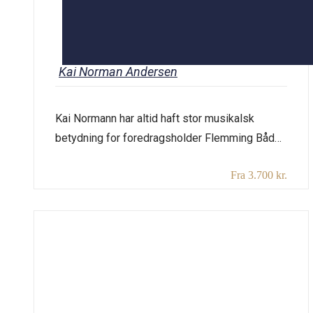
Kai Norman Andersen
Kai Normann har altid haft stor musikalsk
betydning for foredragsholder Flemming Både,
og hans enorme produktion af revyviser,
Fra 3.700 kr.
filmmusik og slager-melodier er kendt og
elsket af alle. Kai Normann var meget privat og
tilbagetrukket, og kun få kender mennesket bag
en af de mest betydningsfulde
populærkomponister i det 20. århundrede.
Flemming har gravet historierne frem […]