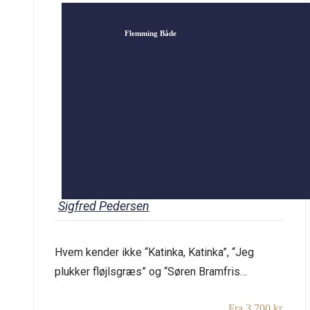
Flemming Både
Sigfred Pedersen
Hvem kender ikke “Katinka, Katinka”, “Jeg
plukker fløjlsgræs” og “Søren Bramfris
lærkesang”? Disse sange kender vi nok, men
Fra 3.700 kr.