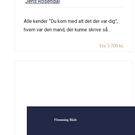
Jens Rosendal
Alle kender ”Du kom med alt det der var dig”,
hvem var den mand, der kunne skrive så
fantastisk en sang? Jens Rosendal kom fra et
Fra 3.700 kr.
stærkt indremissionsk miljø, som han brød
med, fordi det ikke var i harmoni med hans
egen opfattelse af kristendommen og hans
homoseksualitet. Han var uddannet lærer og
arbejdede bl.a. […]
Flemming Både