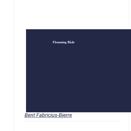
sit publikum og få dem til at synge […]
Flemming Både
Bent Fabricius-Bjerre