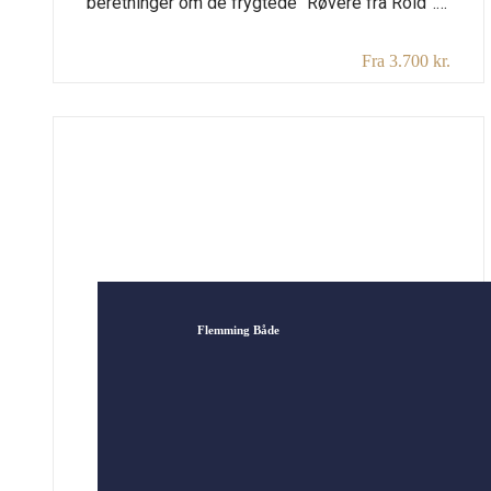
beretninger om de frygtede “Røvere fra Rold”.
Men det er ganske vist, at der i og omkring
Fra 3.700 kr.
Rold Skov har været røvere så langt tilbage,
som vi har vidnesbyrd om. I et foredrag om
nogle af disse ugerningsmænd fortæller
Flemming om autentiske personer og deres
grumme handlinger. Flemming […]
Flemming Både