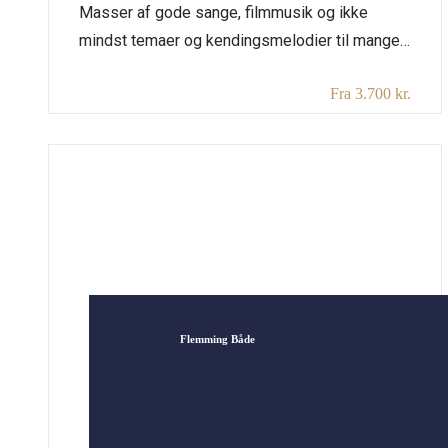
Masser af gode sange, filmmusik og ikke
mindst temaer og kendingsmelodier til mange
TV-serier og udsendelser har Bent produceret
Fra 3.700 kr.
gennem sine mere end 80 år som aktiv
musiker, komponist og forretningsmand. Ikke
mange opnår et så langt og intenst liv i
musikkens tjeneste, og for mange danskere er
han da også nærmest blevet lydsporet til […]
Flemming Både