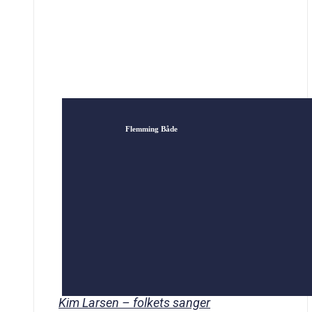
anderledes sprog og markante holdninger
gjorde, at folket tog […]
Flemming Både
Kim Larsen – folkets sanger