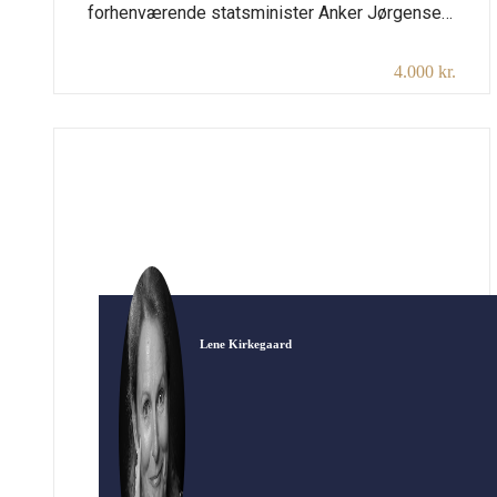
forhenværende statsminister Anker Jørgensen.
Statsministeren som hele Danmark var på
4.000 kr.
fornavn med. Hans liv stod for en tidsepoke,
hvor samfundet ændrede sig markant.
Fagbevægelsen blomstrede og vi fik et
samfund, hvor der blev skabt større lighed.
Kvinder og fattigfolk fik stemmeret ved
grundloven i 1915, og det […]
Lene Kirkegaard