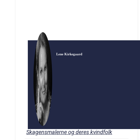
farverigt og fyldt med romantisk tragedie. Som
ganske ung havde hun drømmen om at blive
billedkunstner […]
Lene Kirkegaard
Skagensmalerne og deres kvindfolk