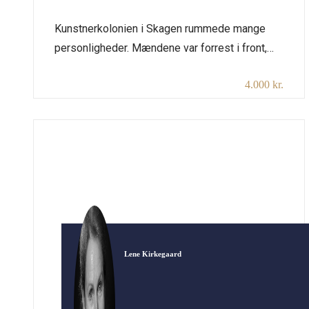
Kunstnerkolonien i Skagen rummede mange
personligheder. Mændene var forrest i front,
men eftertiden viste, at der var flere af
4.000 kr.
kvinderne, der udfoldede store kunstneriske
talenter. Anna Ancher blev en af de mest
betydningsfulde malere i dansk kunst, mens
andre kvindelige malere måtte stå i skyggen af
deres mænd, som for eksempel Marie Krøyer.
Det var en […]
Lene Kirkegaard