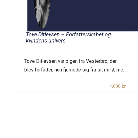
Tove Ditlevsen – Forfatterskabet og
kvindens univers
Tove Ditlevsen var pigen fra Vesterbro, der
blev forfatter, hun fjernede sig fra sit miljø, men
havde en ægthed i sin litteratur, som fandt
4.000 kr.
genklang hos et stort publikum. Hun var i clinch
med de modernistiske forfattere i sin tid, men
bevarede sin autonomi. Hun skildrede
kærlighedens glæder og sorger og viste livets
skrøbelighed. Der […]