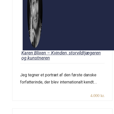
Karen Blixen – Kvinden, storvildtjægeren
og kunstneren
Jeg tegner et portræt af den første danske
forfatterinde, der blev internationalt kendt.
Tanne, Isak Dinesen, Pierre Andrézel og
4.000 kr.
Baronessen fra Rungstedlund. Berømt barn har
mange navne og Karen Blixens var lige så
forskelligartede, som hendes liv var både