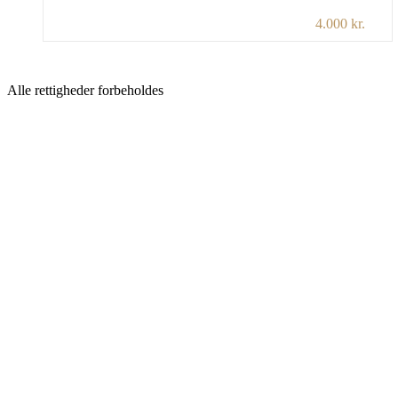
tekster søgte Pontoppidan frem mod en større
4.000 kr.
forståelse af sin omverden og sig selv. Det
sidste arbejde han gav sig i kast med var at
skrive sine erindringer: “Undervejs til mig selv”.
Alle rettigheder forbeholdes
Lykke-Per er romanen om en ung mand, Peter
Andreas Sidenius, […]