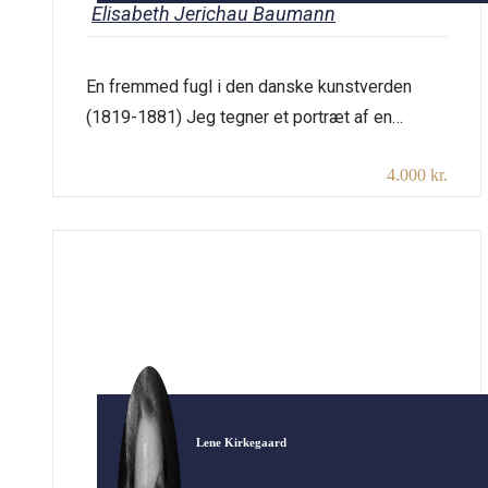
Elisabeth Jerichau Baumann
En fremmed fugl i den danske kunstverden
(1819-1881) Jeg tegner et portræt af en
billedkunstner og forfatter. En kvinde, der brød
4.000 kr.
alle normer og markerede sig i billedkunsten.
Hun virkede blandt kongelige, almue, kunstnere
og politikere i 1800-tallets Europa. Hendes
mange rejser, blandt andet til Mellemøsten, gør
hendes udsyn og indsigt til noget særligt. Få
[…]
Lene Kirkegaard