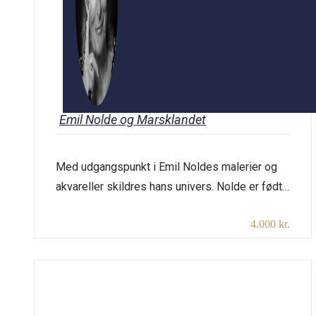
Emil Nolde og Marsklandet
Med udgangspunkt i Emil Noldes malerier og
akvareller skildres hans univers. Nolde er født i
det sælsomme flade marskland med brusende
4.000 kr.
storme og et uhyre himmelhvælv. Nolde lever
sit liv i grænseegnen mellem Danmark og
Tyskland. Noldes kunstneriske udtryk er
mange. Kendt for sine blomsterbilleder, men
også for sine stærkt religiøse billeder.