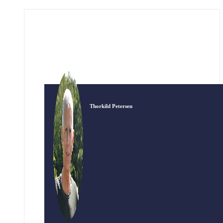
melodier til sange og salmer af Aakjær, Blicher,
Grundtvig, Ingemann og mange andre, også
nyere digtere. Peter Sand modtog en
guldmedalje […]
Thorkild Petersen