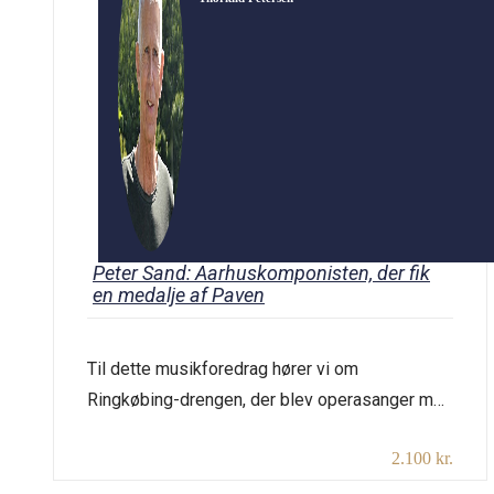
Peter Sand: Aarhuskomponisten, der fik
en medalje af Paven
Til dette musikforedrag hører vi om
Ringkøbing-drengen, der blev operasanger med
karriere i Tyskland og Italien, men vendte hjem
2.100 kr.
til Aarhus. Her begyndte han med udgangspunkt
i sit Sangstudie på Lilletorv 2 at komponere