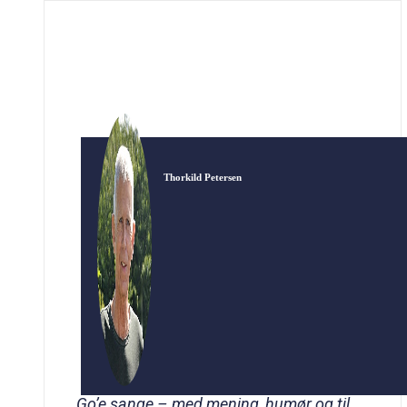
sangene gives nyt liv med melodier af
Aarhus-/Ringkøbing-komponisten Peter Sand.
Med baggrund i Aakjærs brevveksling med […]
Thorkild Petersen
Go’e sange – med mening, humør og til