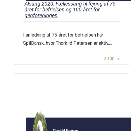
Alsang 2020: Fællessang til fejring af 75-
året for befrielsen og 100-året for
genforeningen
I anledning af 75-året for befrielsen har
SpilDansk, hvor Thorkild Petersen er aktiv,
igangsat projektet “Alsang 2020”. Året 2020
2.100 kr.
falder jo også sammen med 100-året for
genforeningen i 1920, og disse begivenheder
fejres med fællessang – og vi begynder
allerede i 2019. Sammen med Thorkild synger
vi i fællesskab de gamle befrielsessange,
gerne både udendørs […]
Thorkild Petersen