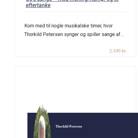
eftertanke
Kom med til nogle musikalske timer, hvor
Thorkild Petersen synger og spiller sange af
bl.a. Benny Andersen, Jens Louis P., Sigurd
2.100 kr.
Barrett, Jens Memphis, Jens Rosendahl, Piet
Hein, Blicher, Sigfred Pedersen, Hans Hartvig
Seedorff, Poul Henningsen, Bellman, Evert
Taube og mange andre. Thorkild lægger gerne
op til fællessang af hjertens lyst og binder
sangene sammen […]
Thorkild Petersen