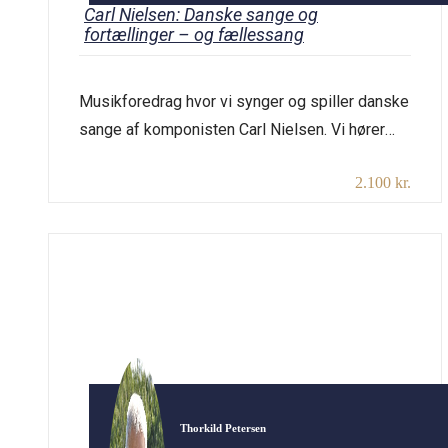
Carl Nielsen: Danske sange og
fortællinger – og fællessang
Musikforedrag hvor vi synger og spiller danske
sange af komponisten Carl Nielsen. Vi hører
nogle af hans dejligste melodier, og Thorkild
2.100 kr.
Petersen tilsætter sangene fortællinger, der er
oplysende, men også kalder smil og latter
frem. Der er danske sange nok at tage af, og vi
kommer bl.a. til at høre nogle af de mest kendte
[…]
Thorkild Petersen