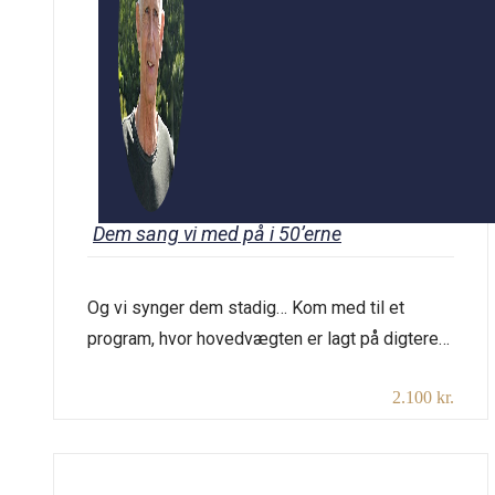
Dem sang vi med på i 50’erne
Og vi synger dem stadig… Kom med til et
program, hvor hovedvægten er lagt på digteren
Sigfred Pedersen, der var en af initiativtagerne
2.100 kr.
til Visens Venner i Danmark, og på
komponisterne Niels Klemmensen og Knud
Vad Thomsen. Thorkild Petersen tager os med
på en rejse rundt i sangenes univers, og vi