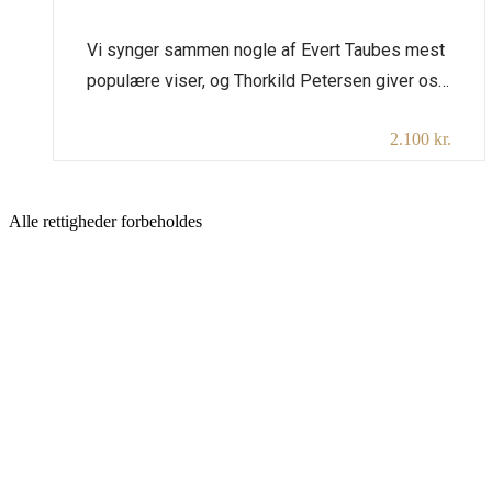
Vi synger sammen nogle af Evert Taubes mest
populære viser, og Thorkild Petersen giver os
indblik i den store kulturpersonligheds historie
2.100 kr.
og persongalleri. Nogle af viserne har Thorkild
oversat til dansk, så vi bedre kan forstå de
drabelige fortællinger, morsomme historier og
Alle rettigheder forbeholdes
smuk poesi i Evert Taubes sange. Teksterne er
godkendt af de svenske rettighedshavere. […]