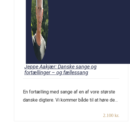
Jeppe Aakjær: Danske sange og
fortællinger – og fællessang
En fortælling med sange af en af vore største
danske digtere. Vi kommer både til at høre de
kendte og nogle lidt mindre kendte, de
2.100 kr.
romantiske og naturbeskrivende, men også de
lidt mere barske og oprørske. Og nogle af