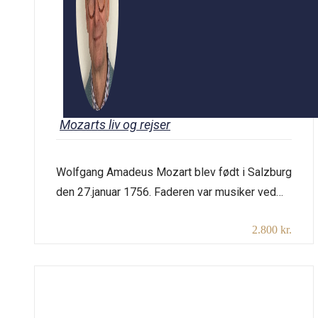
Mozarts liv og rejser
Wolfgang Amadeus Mozart blev født i Salzburg
den 27.januar 1756. Faderen var musiker ved
det lokale hof og fik snart blik for sønnens
2.800 kr.
usædvanlige musikalske evner, som skulle
udnyttes gennem mange rejser til de dengang
utallige europæiske fyrstehoffer. Da Mozart var
12 år, havde han været på rejse i over halvdelen
af sit liv! Mozart […]