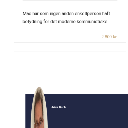
Mao har som ingen anden enkeltperson haft
betydning for det moderne kommunistiske
Kina’s udvikling. Da formand Mao døde i 1976,
2.800 kr.
var der overalt ægte landesorg over tabet af
“den store rorgænger”, som han blev kaldt. Han
var allerede i levende live blevet en legende og
æres stadig overalt i Kina, bl.a. med det store
Mausolæum […]
Jørn Buch