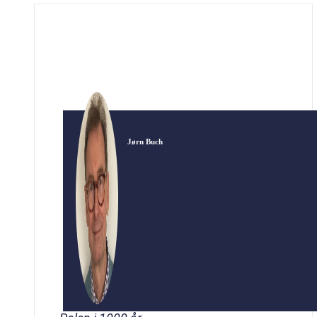
bevæger sig hen. Paris blev i løbet af 1800-
årene med impressionisterne centrum for
malerkunstens udvikling, en udvikling der […]
Jørn Buch