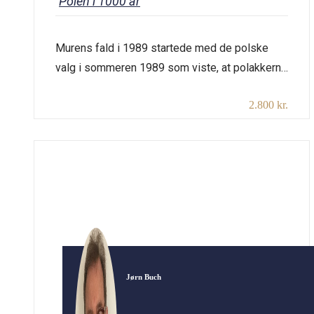
Polen i 1000 år
Murens fald i 1989 startede med de polske
valg i sommeren 1989 som viste, at polakkerne
ikke havde nogen tiltro til kommunisterne.
2.800 kr.
Denne polske mistillid bredte sig hurtigt til den
øvrige del af Østeuropa, da polakkerne havde
vist vejen. Men da havde det også taget
polakkerne præcis 200 år at genfinde sig selv
som et […]
Jørn Buch