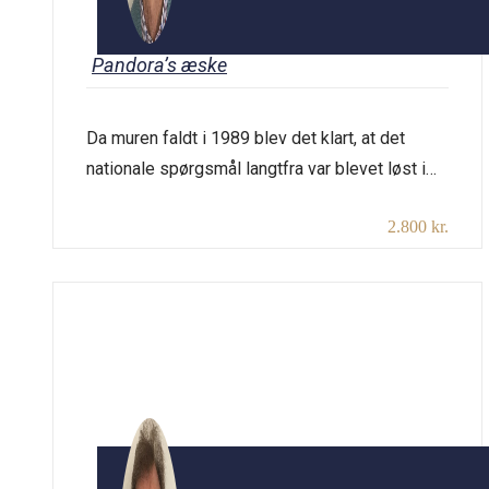
Pandora’s æske
Da muren faldt i 1989 blev det klart, at det
nationale spørgsmål langtfra var blevet løst i
Europa. Nationale mindretalsproblemer
2.800 kr.
dukkede op overalt og udløste mange steder
voldsomme konflikter, ja, på Balkan frygtelige
krige med etniske udrensninger, hvis
eftervirkninger tydeligt ses endnu. Foredraget
vil gøre rede for baggrunden for de mange
etniske og nationale mindretalsproblemer […]