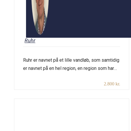
Ruhr
Ruhr er navnet på et lille vandløb, som samtidig
er navnet på en hel region, en region som har
været kendt som et forurenet industriområde
2.800 kr.
med store sociale problemer. Ruhr-området har
samtidig været kendt som Tysklands
økonomiske kraftcentrum i forbindelse med
landets industrialisering og som centrum for
den store tyske våbenproduktion. I området
omkring floden […]