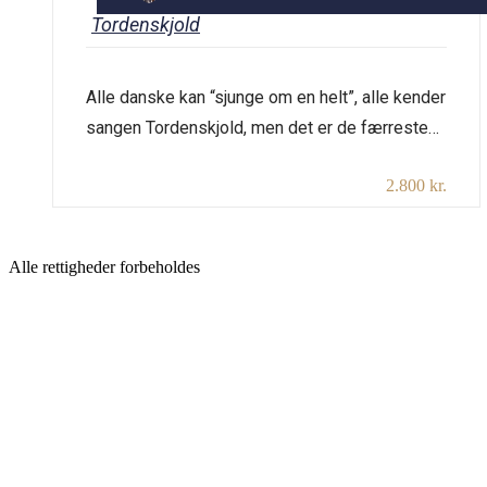
Tordenskjold
Alle danske kan “sjunge om en helt”, alle kender
sangen Tordenskjold, men det er de færreste
som ved, hvor kort og hektisk hans liv var.
2.800 kr.
Tordenskjold blev kun 30 år. Der vil bl.a. blive
gjort rede for Tordenskjolds baggrund og
opvækst i Trondhjem, hvor han blev født i 1690
Alle rettigheder forbeholdes
og fik navnet Peter Wessel. Kun […]