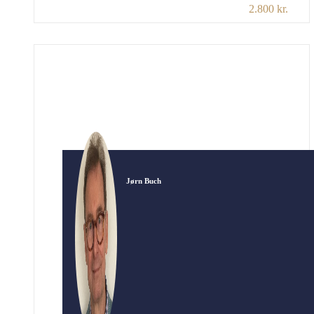
2.800 kr.
Europa. Krigens byrder var indtil da primært
blevet båret af England, men fra juni 1941 også
af Sovjetunionen, da de blev angrebet af
Tyskland. Sovjetunionen ønskede derfor
oprettelsen af den “anden front”, […]
Jørn Buch