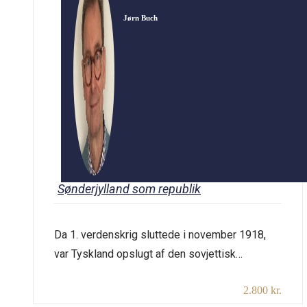
Jørn Buch
Sønderjylland som republik
Da 1. verdenskrig sluttede i november 1918,
var Tyskland opslugt af den sovjettisk
inspirerede rådsbevægelse, som ville
2.800 kr.
omforme det kejserlige Tyskland til en