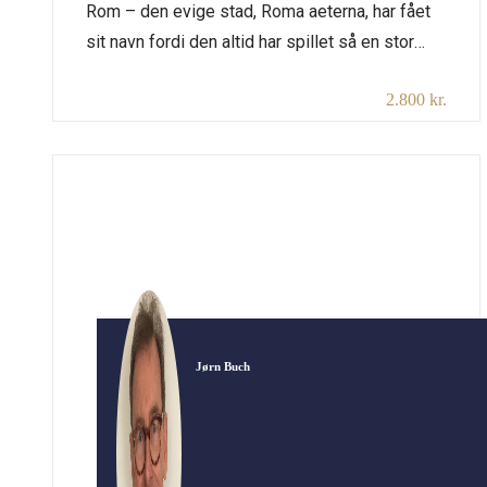
Rom – den evige stad, Roma aeterna, har fået
sit navn fordi den altid har spillet så en stor
rolle i den vesteuropæiske kultur. Rom kaldes
2.800 kr.
også den hellige by, Roma Santa, da den er
residensby for paven som overhoved for
katolikkerne i hele verden. Ingen by har som
Rom virket så dragende gennem hele […]
Jørn Buch