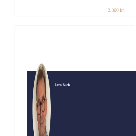
lægger vægten på den danske fortid. Men
2.800 kr.
Skåne har langt tilbage i tiden måske også
været et selvstændigt og uafhængigt område?
Foredraget vil se på Skånes historie, først som
den rigeste del af de danske provinser men
dernæst […]
Jørn Buch