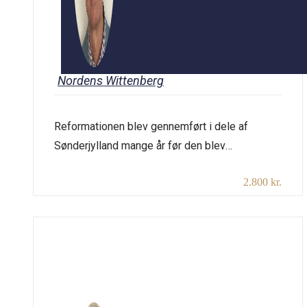
Nordens Wittenberg
Reformationen blev gennemført i dele af
Sønderjylland mange år før den blev
gennemført i kongeriget Danmark under kong
2.800 kr.
Christian III. Reformationen i Sønderjylland var
en reformation fra oven under hertug Christians
ledelse – den hertug som efter borgerkrigen
Grevens Fejde blev konge i Danmark som
Christian III. Da hertug Christian i 1525 blev
nybagt hertug […]