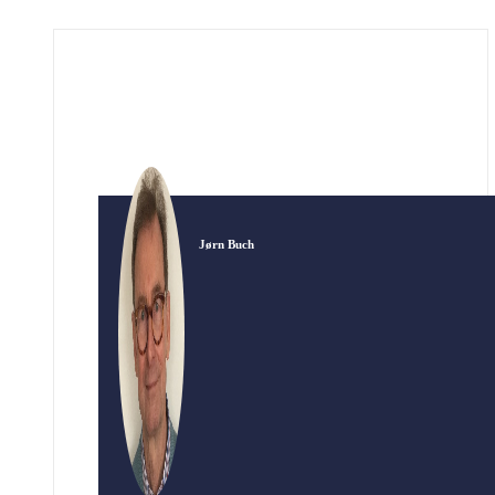
socialistisk republik med arbejderråd som
styreform. Sønderjylland var dengang en del af
Tyskland, og blev derfor inddraget i denne
rådsbevægelse. Republikken på Als under
ledelse af skræddersvenden Bruno Topf, er det
kendteste og […]
Jørn Buch