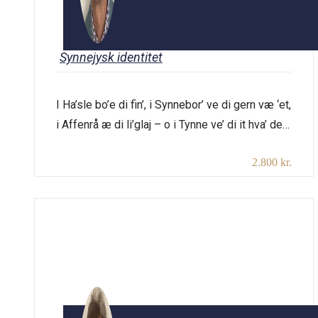
Synnejysk identitet
I Ha’sle bo’e di fin’, i Synnebor’ ve di gern væ ‘et,
i Affenrå æ di li’glaj – o i Tynne ve’ di it hva’ det
æ! Denne gamle talemåde viser, at der var
2.800 kr.
forskel på sønderjyder – men gælder det i
dag? Kan man tale om en særlig sønderjysk
identitet i dag? Mange går […]