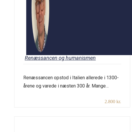
Renæssancen og humanismen
Renæssancen opstod i Italien allerede i 1300-
årene og varede i næsten 300 år. Mange
kunstnere oplevede, at der fandt en fornyelse
2.800 kr.
af kunsten og kulturen sted, en frigørelse i
forhold til den dominerende universelle
katolske kirke, som blev forløberen for den
moderne nationalstat og i Nordeuropa en