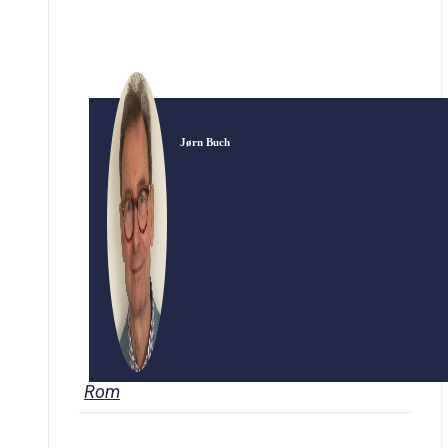
forudsætning for Reformationen. Begrebet
“renæssance” opstod også i […]
Jørn Buch
Rom