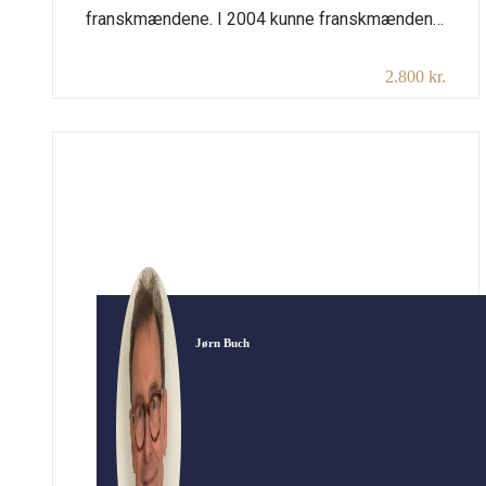
franskmændene. I 2004 kunne franskmændene
fejre 200-året for oprettelsen af Napoleons
2.800 kr.
kejserdømme. Myter om Napoleon som den
der reddede den franske revolutions idealer og
den der sikrede lov og orden i Frankrig, er i dag
en del af den franske selvforståelse.
Foredraget vil se på baggrunden for Napoleon
og […]
Jørn Buch